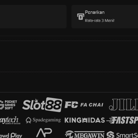
Penarikan
Rata-rata 3 Menit