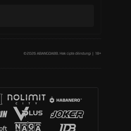
©2026 ABANGDA88. Hak cipta dilindungi | 18+