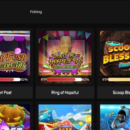
Fishing
82%
RTP
82%
RTP
rt Fest
Ring of Hopeful
Scoop Bl