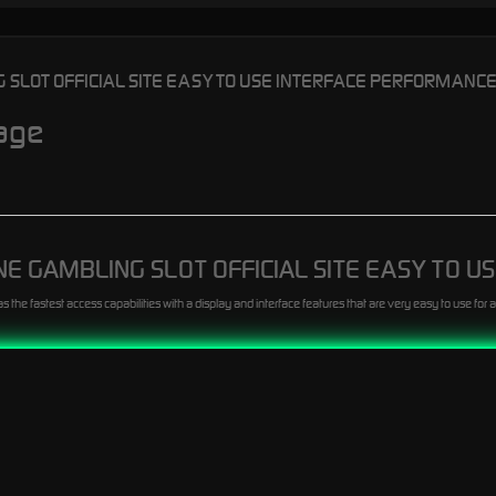
SLOT OFFICIAL SITE EASY TO USE INTERFACE PERFORMANC
uage
NE GAMBLING SLOT OFFICIAL SITE EASY TO 
 has the fastest access capabilities with a display and interface features that are very easy to use for a