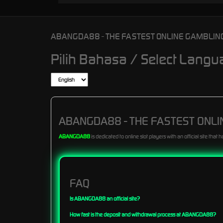
ABANGDA88 - THE FASTEST ONLINE GAMBLING 
Pilih Bahasa / Select Lang
ABANGDA88 - THE FASTEST ONLI
ABANGDA88
is dedicated to online slot players with an official site that
FAQ
Is ABANGDA88 an official site?
How fast is the deposit and withdrawal process at ABANGDA88?