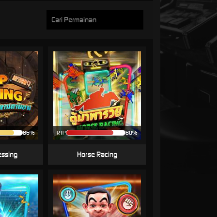
86%
RTP
80%
essing
Horse Racing