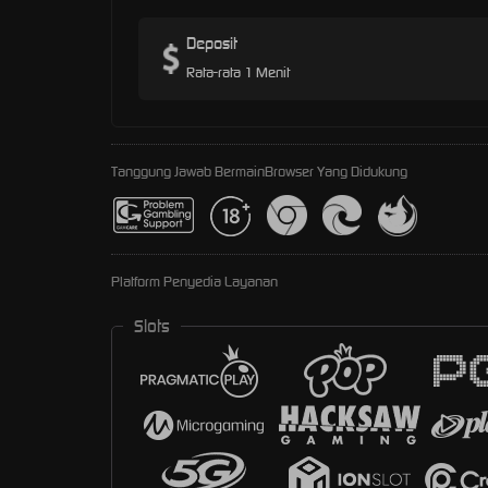
Deposit
Rata-rata 1 Menit
Tanggung Jawab Bermain
Browser Yang Didukung
Platform Penyedia Layanan
Slots