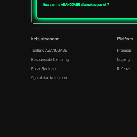
How can the ABANGDA88 site makes you win?
Kebijaksanaan
Platform
Tentang ABANGDA88
Promosi
Responsible Gambling
Loyalty
Pusat Bantuan
Referral
Syarat dan Ketentuan