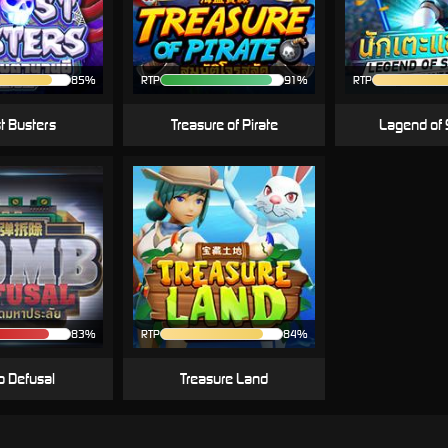
85%
RTP
91%
RTP
t Busters
Treasure of Pirate
Lagend of 
83%
RTP
84%
 Defusal
Treasure Land