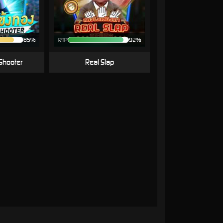
85%
RTP
92%
Shooter
Real Slap