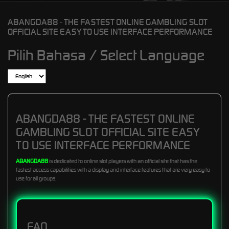
ABANGDA88 - THE FASTEST ONLINE GAMBLING SLOT
OFFICIAL SITE EASY TO USE INTERFACE PERFORMANCE
Pilih Bahasa / Select Language
ABANGDA88 - THE FASTEST ONLINE
GAMBLING SLOT OFFICIAL SITE EASY
TO USE INTERFACE PERFORMANCE
ABANGDA88
is dedicated to online slot players with an official site that has the
fastest access capabilities with a display and interface features that are very easy to
use for all groups.
FAQ