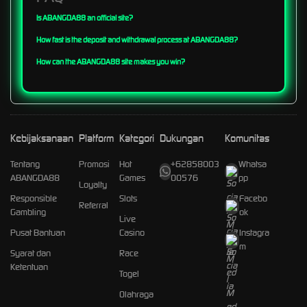
Is ABANGDA88 an official site?
How fast is the deposit and withdrawal process at ABANGDA88?
How can the ABANGDA88 site makes you win?
Kebijaksanaan
Platform
Kategori
Dukungan
Komunitas
Tentang
Promosi
Hot
+62858003
Whatsa
ABANGDA88
Games
00576
pp
Loyalty
Responsible
Slots
Facebo
Referral
Gambling
ok
Live
Pusat Bantuan
Casino
Instagra
m
Syarat dan
Race
Ketentuan
Togel
Olahraga