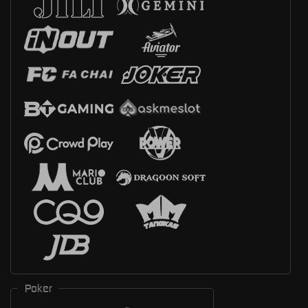
Poker