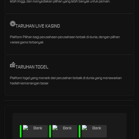
lebih tinggi, dan menyediakan pilihan yang lebih banyak untuk pemain.
TARUHAN LIVE KASINO
Platform Pilihan bagi perusahaan-perusahaan terbaik di dunia, dengan pilihan
variasi game terbanyak
TARUHAN TOGEL
Platform togel yang menarik dari perusahan terbaik di dunia yang menawarkan
hadiah kemenangan besar