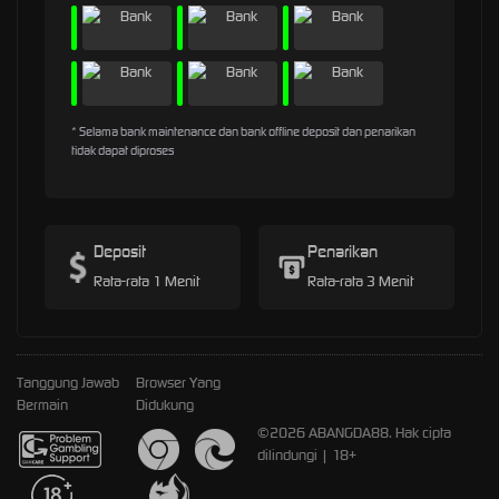
* Selama bank maintenance dan bank offline deposit dan penarikan
tidak dapat diproses
Deposit
Penarikan
Rata-rata 1 Menit
Rata-rata 3 Menit
Tanggung Jawab
Browser Yang
Bermain
Didukung
©2026 ABANGDA88. Hak cipta
dilindungi | 18+