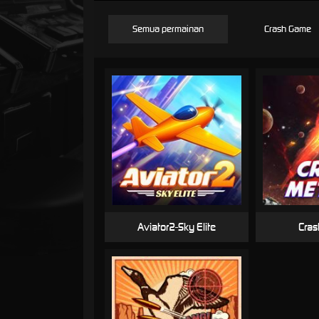
Semua permainan
Crash Game
Aviator2-Sky Elite
Cras