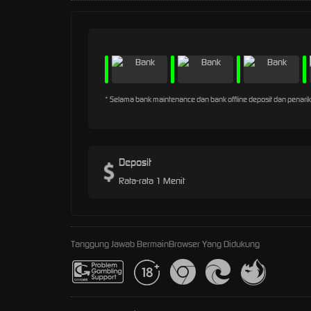
* Selama bank maintenance dan bank offline deposit dan penarik
Deposit
Rata-rata 1 Menit
Tanggung Jawab Bermain
Browser Yang Didukung