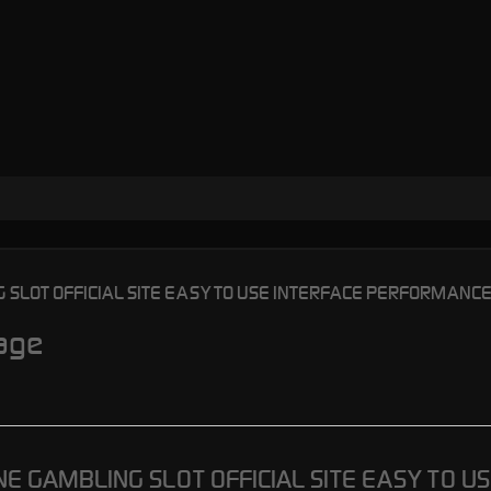
SLOT OFFICIAL SITE EASY TO USE INTERFACE PERFORMANC
uage
NE GAMBLING SLOT OFFICIAL SITE EASY TO 