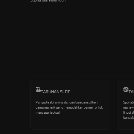
Syarat dan Ketentuan
TARUHAN SLOT
TA
Penyedia slot online dengan beragam pilihan
Sportsb
game menarik yang memudahkan pemain untuk
menawar
mencapai jackpot
tinggi,
banyak 