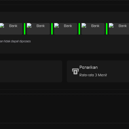
an tidak dapat diproses
Penarikan
Rata-rata 3 Menit