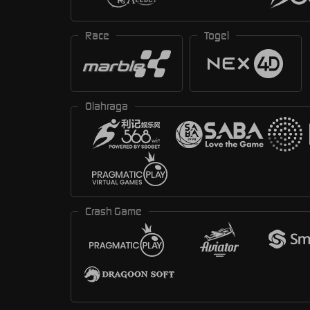
Race
Togel
Olahraga
Crash Game