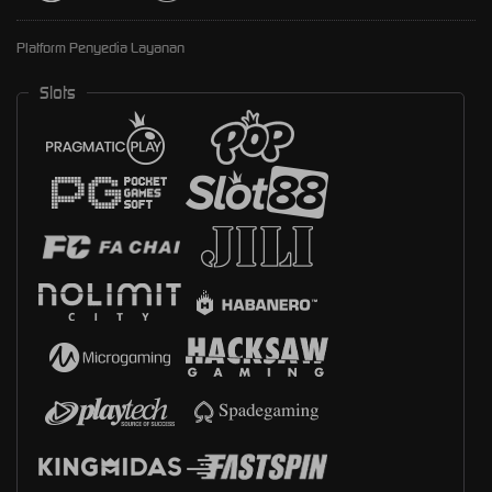
Platform Penyedia Layanan
Slots