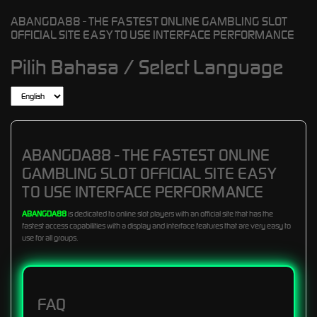
ABANGDA88 - THE FASTEST ONLINE GAMBLING SLOT
OFFICIAL SITE EASY TO USE INTERFACE PERFORMANCE
Pilih Bahasa / Select Language
ABANGDA88 - THE FASTEST ONLINE
GAMBLING SLOT OFFICIAL SITE EASY
TO USE INTERFACE PERFORMANCE
ABANGDA88
is dedicated to online slot players with an official site that has the
fastest access capabilities with a display and interface features that are very easy to
use for all groups.
FAQ