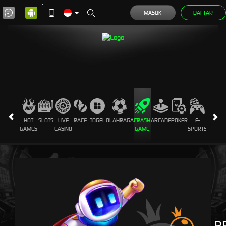
MASUK
DAFTAR
HOT
SLOTS
LIVE
RACE
TOGEL
OLAHRAGA
CRASH
ARCADE
POKER
E-
SABUN
GAMES
CASINO
GAME
SPORTS
AYAM