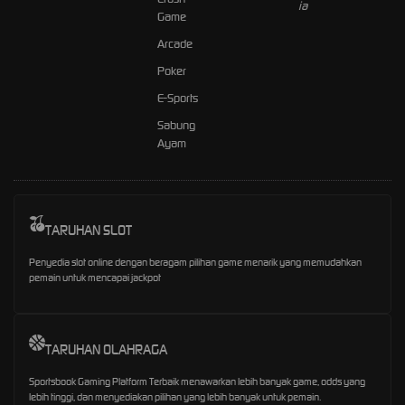
Game
Arcade
Poker
E-Sports
Sabung
Ayam
TARUHAN SLOT
Penyedia slot online dengan beragam pilihan game menarik yang memudahkan
pemain untuk mencapai jackpot
TARUHAN OLAHRAGA
Sportsbook Gaming Platform Terbaik menawarkan lebih banyak game, odds yang
lebih tinggi, dan menyediakan pilihan yang lebih banyak untuk pemain.