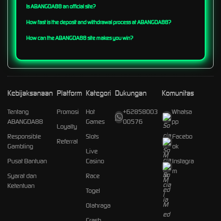
Is ABANGDA88 an official site?
How fast is the deposit and withdrawal process at ABANGDA88?
How can the ABANGDA88 site makes you win?
Kebijaksanaan
Platform
Kategori
Dukungan
Komunitas
Tentang
Promosi
Hot
+62858003
Whatsa
ABANGDA88
Games
00576
pp
Loyalty
Responsible
Slots
Facebo
Referral
Gambling
ok
Live
Pusat Bantuan
Casino
Instagra
m
Syarat dan
Race
Ketentuan
Togel
Olahraga
Crash