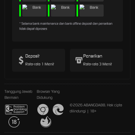
* Selama bank maintenance dan bank offline deposit dan penarikan
tidak dapat diproses
Deposit
Penarikan
Rata-rata 1 Menit
Rata-rata 3 Menit
Tanggung Jawab
Browser Yang
Bermain
Didukung
©2026 ABANGDA88. Hak cipta
dilindungi | 18+