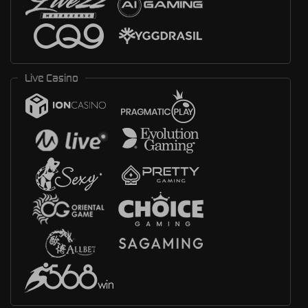
Live Casino