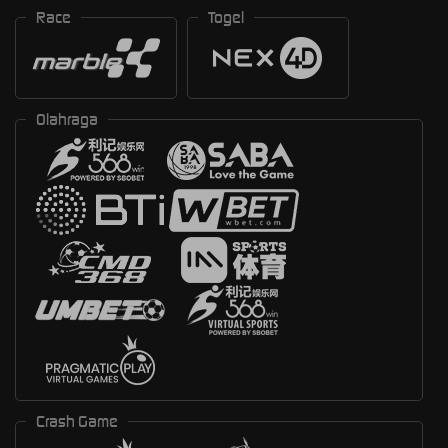
Race
Togel
Olahraga
Crash Game