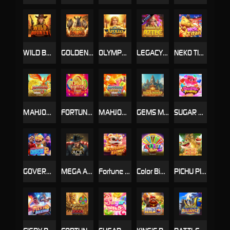
WILD BOUNTY
GOLDEN RHINO
OLYMPUS APOLLO
LEGACY OF AZTEC
NEKO TITAN
MAHJONG WAYS 3+
FORTUNE TRIO
MAHJONG WAYS 3
GEMS MINER
SUGAR FRENZY
GOVERNMENT DISCO 2
MEGA ACE
Fortune Lion
Color Bingo
PICHU PICHU