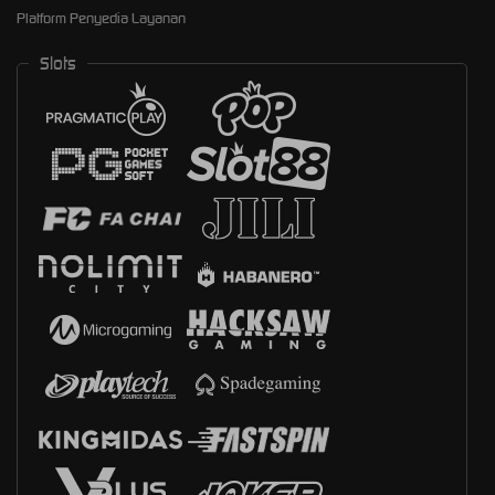
Platform Penyedia Layanan
Slots